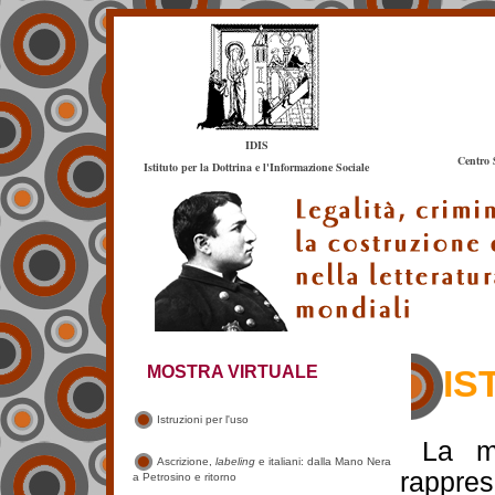
IDIS
Centro 
Istituto per la Dottrina e l'Informazione Sociale
IS
La mo
rappre