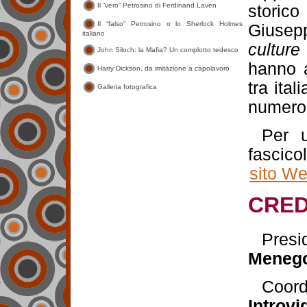
storico
Giusepp
culture
hanno a
tra ital
numeros
Per u
fascico
sito W
CRED
Pre
Menego
Coord
Introvi